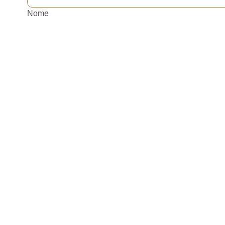
Nome
Sobrenome
Telefone
*
E-mail
*
Data / Hora
Data