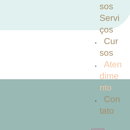
sos
Servi
ços
Cur
sos
Aten
dime
nto
Con
tato