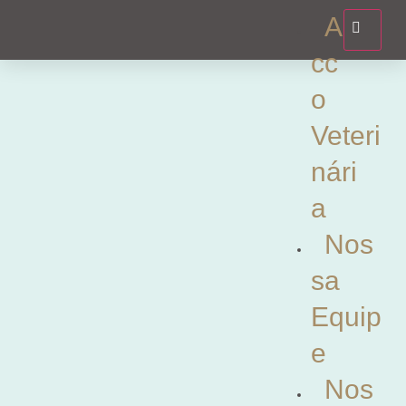
A
cc
o
Veteri
nári
a
Nos
sa
Equip
e
Nos