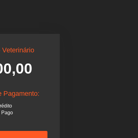
 Veterinário
00,00
e Pagamento:
rédito
o Pago